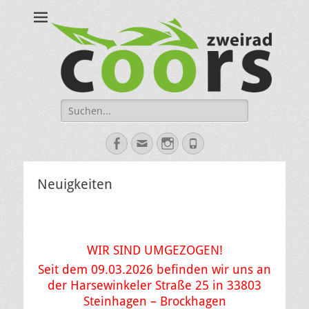
Coors Zweirad
Motorrad Werkstatt in Gütersloh, Bielefeld, Steinhagen, Halle,
OWL
Suche
nach:
Facebook
E-
Instagram
Telefon
Mail
Neuigkeiten
WIR SIND UMGEZOGEN!
Seit dem 09.03.2026 befinden wir uns an
der Harsewinkeler Straße 25 in
33803
Steinhagen – Brockhagen